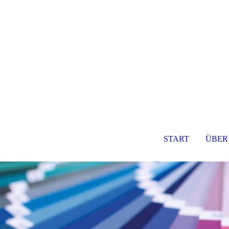
START
ÜBER