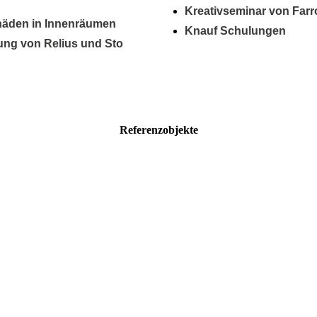
Kreativ­seminar von Far
äden in Innen­räumen
Knauf Schulungen
tung von Relius und Sto
Referenzobjekte