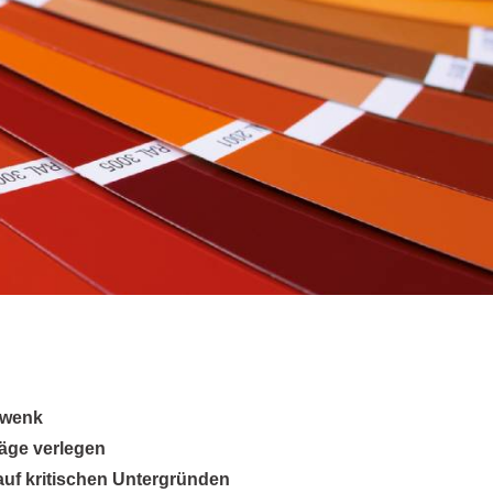
hwenk
äge verlegen
uf kritischen Unter­gründen