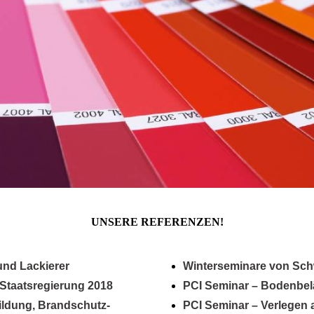
UNSERE REFERENZEN!
und Lackierer
Winter­seminare von Sc
Staats­regierung 2018
PCI Seminar – Boden­bel
ildung, Brand­schutz­
PCI Seminar – Verlegen a