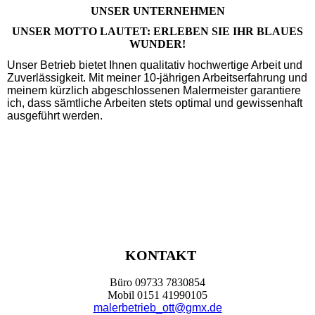
UNSER UNTER­NEHMEN
UNSER MOTTO LAUTET: ERLEBEN SIE IHR BLAUES
WUNDER!
Unser Betrieb bietet Ihnen quali­tativ hoch­wertige Arbeit und
Zuver­lässig­keit. Mit meiner 10-jährigen Arbeits­erfahrung und
meinem kürzlich abge­schlossenen Maler­meister garan­tiere
ich, dass sämt­liche Arbei­ten stets optimal und gewissen­haft
ausgeführt werden.
KONTAKT
Büro 09733 7830854
Mobil 0151 41990105
malerbetrieb_ott@gmx.de