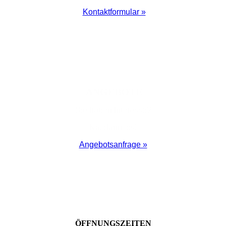
Kontakt­formular »
ANGE­BOTE
Sie haben Interesse?
Na, dann los!
Angebots­anfrage »
ÖFFNUNGSZEITEN